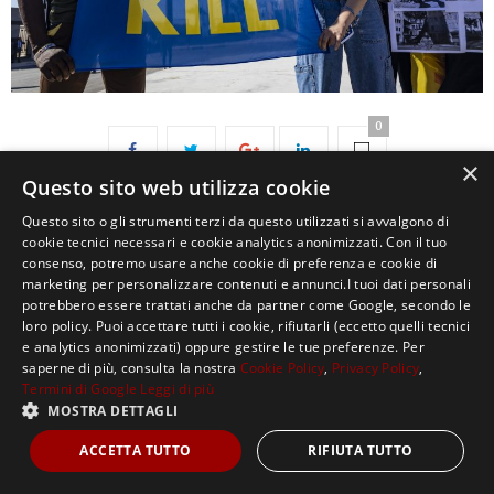
0
×
Questo sito web utilizza cookie
Questo sito o gli strumenti terzi da questo utilizzati si avvalgono di
cookie tecnici necessari e cookie analytics anonimizzati. Con il tuo
consenso, potremo usare anche cookie di preferenza e cookie di
marketing per personalizzare contenuti e annunci.I tuoi dati personali
potrebbero essere trattati anche da partner come Google, secondo le
loro policy. Puoi accettare tutti i cookie, rifiutarli (eccetto quelli tecnici
Copyright ©2021, MASTERX Tutti i diritti riservati.
e analytics anonimizzati) oppure gestire le tue preferenze. Per
saperne di più, consulta la nostra
Cookie Policy
,
Privacy Policy
,
Termini di Google
Leggi di più
MOSTRA DETTAGLI
ACCETTA TUTTO
RIFIUTA TUTTO