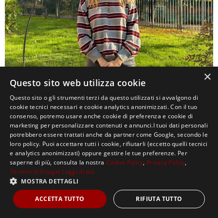
×
Questo sito web utilizza cookie
0
Questo sito o gli strumenti terzi da questo utilizzati si avvalgono di
cookie tecnici necessari e cookie analytics anonimizzati. Con il tuo
consenso, potremo usare anche cookie di preferenza e cookie di
marketing per personalizzare contenuti e annunci.I tuoi dati personali
potrebbero essere trattati anche da partner come Google, secondo le
loro policy. Puoi accettare tutti i cookie, rifiutarli (eccetto quelli tecnici
e analytics anonimizzati) oppure gestire le tue preferenze. Per
saperne di più, consulta la nostra
Cookie Policy
,
Privacy Policy
,
Termini di Google
Leggi di più
MOSTRA DETTAGLI
Copyright ©2021, MASTERX Tutti i diritti riservati.
ACCETTA TUTTO
RIFIUTA TUTTO