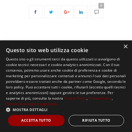
0
×
Questo sito web utilizza cookie
Questo sito o gli strumenti terzi da questo utilizzati si avvalgono di
Copyright ©2021, MASTERX Tutti i diritti riservati.
cookie tecnici necessari e cookie analytics anonimizzati. Con il tuo
consenso, potremo usare anche cookie di preferenza e cookie di
marketing per personalizzare contenuti e annunci.I tuoi dati personali
potrebbero essere trattati anche da partner come Google, secondo le
loro policy. Puoi accettare tutti i cookie, rifiutarli (eccetto quelli tecnici
e analytics anonimizzati) oppure gestire le tue preferenze. Per
saperne di più, consulta la nostra
Cookie Policy
,
Privacy Policy
,
Termini di Google
Leggi di più
MOSTRA DETTAGLI
ACCETTA TUTTO
RIFIUTA TUTTO