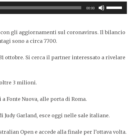
Usa
00:00
i
tasti
freccia
e con gli aggiornamenti sul coronavirus. Il bilancio
su/giù
ntagi sono a circa 7700.
per
aumentare
1 ottobre. Si cerca il partner interessato a rivelare
o
diminuire
il
volume.
oltre 3 milioni.
i a Fonte Nuova, alle porta di Roma.
 di Judy Garland, esce oggi nelle sale italiane.
ralian Open e accede alla finale per l’ottava volta.