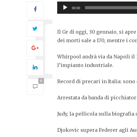
Audio
00:00
Player
Il Gr di oggi, 30 gennaio, si apr
dei morti sale a 170, mentre i co
Whirpool andrà via da Napoli il 3
l’impianto industriale.
Record di precari in Italia: sono 
0
Arrestata da banda di picchiator
Judy, la pellicola sulla biografia
Djokovic supera Federer agli Aust