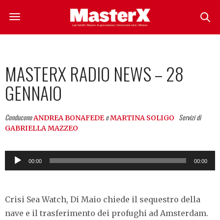
MASTERX RADIO NEWS – 28
GENNAIO
Conducono
e
Servizi di
ANDREA BONAFEDE
MARTINA SOLIGO
GABRIELLA MAZZEO
Audio
00:00
00:00
Player
Crisi Sea Watch, Di Maio chiede il sequestro della
nave e il trasferimento dei profughi ad Amsterdam.