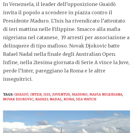
In Venezuela, il leader dell’opposizione Guaidò
invita il popolo a scendere in piazza contro il
Presidente Maduro. L’Isis ha rivendicato l’attentato
di ieri mattina nelle Filippine. Smacco alla mafia
nigeriana nel catanese, 19 arresti per associazione a
delinquere di tipo mafioso. Novak Djokovic batte
Rafael Nadal nella finale degli Australian Open.
Infine, nella 21esima giornata di Serie A vince la Juve,
perde l’Inter, pareggiano la Roma e le altre
inseguitrici.
TAGS:
GUAIDÓ
,
INTER
,
ISIS
,
JUVENTUS
,
MADURO
,
MAFIA NIGERIANA
,
NOVAK DJOKOVIC
,
RAFAEL NADAL
,
ROMA
,
SEA WATCH