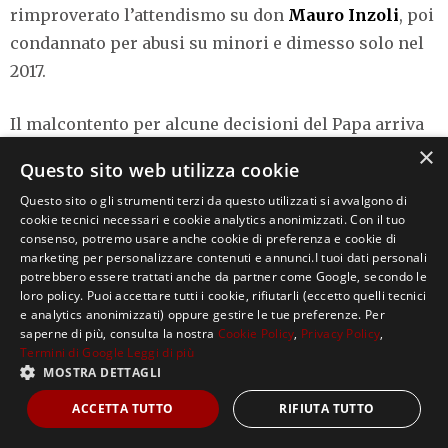
rimproverato l’attendismo su don
Mauro Inzoli
, poi
condannato per abusi su minori e dimesso solo nel
2017.
Il malcontento per alcune decisioni del Papa arriva
×
anche da oltreoceano, quando in
Cile
viene
Questo sito web utilizza cookie
nominato vescovo di
Osorno
Juan de la Cruz Barros
Questo sito o gli strumenti terzi da questo utilizzati si avvalgono di
Madrid
, accusato dall’opinione pubblica di aver
cookie tecnici necessari e cookie analytics anonimizzati. Con il tuo
coperto l’amico e sacerdote, riconosciuto colpevole
consenso, potremo usare anche cookie di preferenza e cookie di
marketing per personalizzare contenuti e annunci.I tuoi dati personali
di pedofilia,
Fernando Karadima
. Papa Francesco
potrebbero essere trattati anche da partner come Google, secondo le
ha subito difeso il vescovo, secondo lui
loro policy. Puoi accettare tutti i cookie, rifiutarli (eccetto quelli tecnici
e analytics anonimizzati) oppure gestire le tue preferenze. Per
colpevolizzato «senza avere nessuna prova» e con
saperne di più, consulta la nostra
Cookie Policy
,
Privacy Policy
,
un’unica accusa «screditata dalla Corte di
Termini di Google
Leggi di più
MOSTRA DETTAGLI
Giustizia». Nel 2018 lo stesso Pontefice in una lettera
inviata ai vescovi del Cile ammette di essere
ACCETTA TUTTO
RIFIUTA TUTTO
«incorso in gravi errori di valutazione e percezione