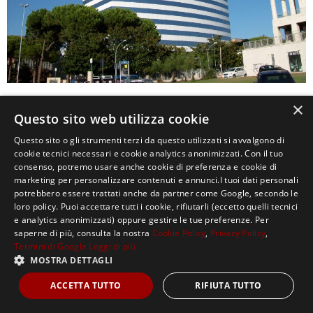
×
0
Questo sito web utilizza cookie
Questo sito o gli strumenti terzi da questo utilizzati si avvalgono di
cookie tecnici necessari e cookie analytics anonimizzati. Con il tuo
consenso, potremo usare anche cookie di preferenza e cookie di
marketing per personalizzare contenuti e annunci.I tuoi dati personali
potrebbero essere trattati anche da partner come Google, secondo le
loro policy. Puoi accettare tutti i cookie, rifiutarli (eccetto quelli tecnici
e analytics anonimizzati) oppure gestire le tue preferenze. Per
saperne di più, consulta la nostra
Cookie Policy
,
Privacy Policy
,
Copyright ©2021, MASTERX Tutti i diritti riservati.
Termini di Google
Leggi di più
MOSTRA DETTAGLI
ACCETTA TUTTO
RIFIUTA TUTTO