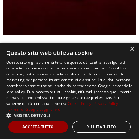
×
Questo sito web utilizza cookie
Loïc Serra
, nuova guida tecnica a Maranello, e la sua
Questo sito o gli strumenti terzi da questo utilizzati si avvalgono di
equipe hanno stravolto quella che era la base della
cookie tecnici necessari e cookie analytics anonimizzati. Con il tuo
SF-24. La
costruzione delle pance
, delle
prese d’aria
consenso, potremo usare anche cookie di preferenza e cookie di
marketing per personalizzare contenuti e annunci.I tuoi dati personali
e il
cofano motore
sono stati completamente rivisti.
potrebbero essere trattati anche da partner come Google, secondo le
«
La SF-25 è un’evoluzione
del precedente progetto,
loro policy. Puoi accettare tutti i cookie, rifiutarli (eccetto quelli tecnici
e analytics anonimizzati) oppure gestire le tue preferenze. Per
abbiamo cercato di rendere maggiore lo spazio di
saperne di più, consulta la nostra
Cookie Policy
,
Privacy Policy
,
evoluzione della vettura aprendo lo spazio attorno al
Termini di Google
Leggi di più
MOSTRA DETTAGLI
telaio». In molti sostenevano che la SF-24 avesse
raggiunto il massimo potenziale di sviluppo. Una
ACCETTA TUTTO
RIFIUTA TUTTO
rivoluzione tecnica
quindi prevista e calcolata in