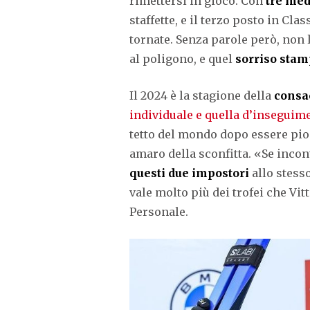
rimettersi in gioco. Con
tre med
staffette, e il terzo posto in Cla
tornate. Senza parole però, non 
al poligono, e quel
sorriso stam
Il 2024 è la stagione della
consa
individuale e quella d’inseguim
tetto del mondo dopo essere pio
amaro della sconfitta. «Se incont
questi due impostori
allo stess
vale molto più dei trofei che Vi
Personale.