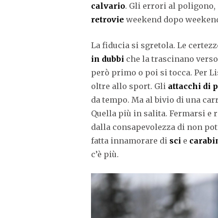
calvario
. Gli errori al poligono,
retrovie
weekend dopo weekend,
La fiducia si sgretola. Le certez
in dubbi
che la trascinano verso
però primo o poi si tocca. Per L
oltre allo sport. Gli
attacchi di 
da tempo. Ma al bivio di una carr
Quella più in salita. Fermarsi e
dalla consapevolezza di non pot
fatta innamorare di
sci
e
carabi
c’è più.