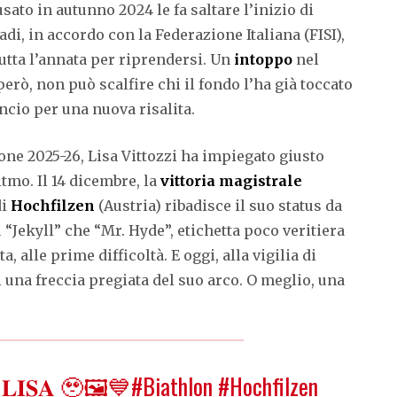
sato in autunno 2024 le fa saltare l’inizio di
di, in accordo con la Federazione Italiana (FISI),
 tutta l’annata per riprendersi. Un
intoppo
nel
rò, non può scalfire chi il fondo l’ha già toccato
ncio per una nuova risalita.
ione 2025-26, Lisa Vittozzi ha impiegato giusto
tmo. Il 14 dicembre, la
vittoria magistrale
di
Hochfilzen
(Austria) ribadisce il suo status da
 “Jekyll” che “Mr. Hyde”, etichetta poco veritiera
, alle prime difficoltà. E oggi, alla vigilia di
lei una freccia pregiata del suo arco. O meglio, una
 𝐋𝐈𝐒𝐀 🥹🖼️💙
#Biathlon
#Hochfilzen