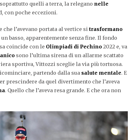
 soprattutto quelli a terra, la relegano
nelle
 con poche eccezioni.
ze che l’avevano portata al vertice si
trasformano
 un basso, apparentemente senza fine. Il fondo
isa coincide con le
Olimpiadi di Pechino
2022 e, va
panico
sono l’ultima sirena di un allarme scattato
iera sportiva, Vittozzi sceglie la via più tortuosa.
 ricominciare, partendo dalla sua
salute mentale
. E
er prescindere da quel divertimento che l’aveva
na
. Quello che l’aveva resa grande. E che ora non