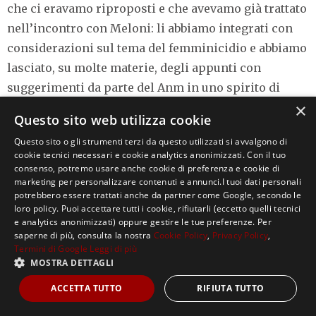
che ci eravamo riproposti e che avevamo già trattato
nell’incontro con Meloni: li abbiamo integrati con
considerazioni sul tema del femminicidio e abbiamo
lasciato, su molte materie, degli appunti con
suggerimenti da parte del Anm in uno spirito di
×
piena collaborazione. Il ministro ha ascoltato con
Questo sito web utilizza cookie
estrema attenzione. Adesso speriamo che su molti
Questo sito o gli strumenti terzi da questo utilizzati si avvalgono di
punti ci possa essere una risposta concreta. Non c’è
cookie tecnici necessari e cookie analytics anonimizzati. Con il tuo
accordo su tutto, ma su molti temi direi che c’è stata
consenso, potremo usare anche cookie di preferenza e cookie di
marketing per personalizzare contenuti e annunci.I tuoi dati personali
una sintonia sicuramente”. Così il presidente
potrebbero essere trattati anche da partner come Google, secondo le
dell’Anm, Cesare Parodi, dopo aver incontrato il
loro policy. Puoi accettare tutti i cookie, rifiutarli (eccetto quelli tecnici
e analytics anonimizzati) oppure gestire le tue preferenze. Per
guardasigilli Carlo Nordio. L’incontro è durato due
saperne di più, consulta la nostra
Cookie Policy
,
Privacy Policy
,
ore e a quanto si apprende non è stato affrontato
Termini di Google
Leggi di più
MOSTRA DETTAGLI
l’argomento della riforma della separazione delle
carriere.
ACCETTA TUTTO
RIFIUTA TUTTO