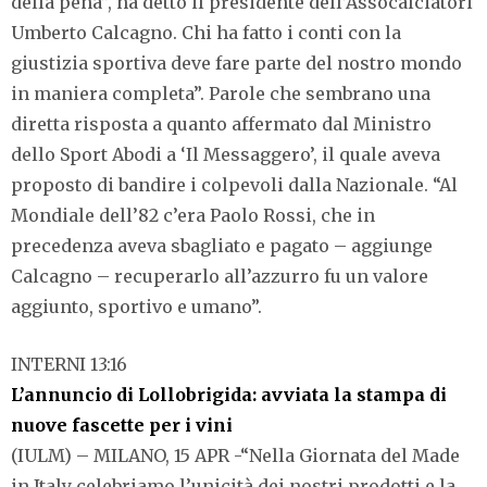
della pena”, ha detto il presidente dell’Assocalciatori
Umberto Calcagno. Chi ha fatto i conti con la
giustizia sportiva deve fare parte del nostro mondo
in maniera completa”. Parole che sembrano una
diretta risposta a quanto affermato dal Ministro
dello Sport Abodi a ‘Il Messaggero’, il quale aveva
proposto di bandire i colpevoli dalla Nazionale. “Al
Mondiale dell’82 c’era Paolo Rossi, che in
precedenza aveva sbagliato e pagato – aggiunge
Calcagno – recuperarlo all’azzurro fu un valore
aggiunto, sportivo e umano”.
INTERNI 13:16
L’annuncio di Lollobrigida: avviata la stampa di
nuove fascette per i vini
(IULM) – MILANO, 15 APR -“Nella Giornata del Made
in Italy celebriamo l’unicità dei nostri prodotti e la