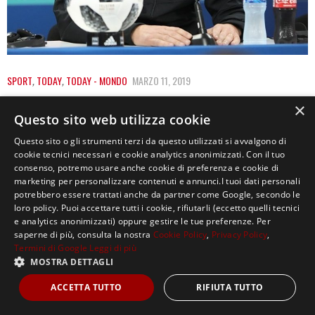
SPORT
,
TODAY
,
TODAY - MONDO
MARZO 11, 2019
ZIDANE SCIOGLIE LA RISERVA SUL SUO
×
Questo sito web utilizza cookie
FUTURO: TORNERÀ AL REAL MADRID
Questo sito o gli strumenti terzi da questo utilizzati si avvalgono di
Una notizia che ha del clamoroso: Zineddin Lyazid
cookie tecnici necessari e cookie analytics anonimizzati. Con il tuo
consenso, potremo usare anche cookie di preferenza e cookie di
Zidan meglio conosciuto come Zinedine Zidane, in…
marketing per personalizzare contenuti e annunci.I tuoi dati personali
potrebbero essere trattati anche da partner come Google, secondo le
loro policy. Puoi accettare tutti i cookie, rifiutarli (eccetto quelli tecnici
e analytics anonimizzati) oppure gestire le tue preferenze. Per
saperne di più, consulta la nostra
Cookie Policy
,
Privacy Policy
,
Termini di Google
Leggi di più
MOSTRA DETTAGLI
Copyright ©2021, MASTERX Tutti i diritti riservati.
ACCETTA TUTTO
RIFIUTA TUTTO