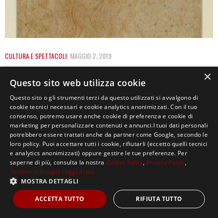
CULTURA E SPETTACOLI
MAGGIO 2, 2019
LEONARDO: A 500 ANNI DALLA MORTE IL
×
Questo sito web utilizza cookie
RICORDO DEL GENIO
Questo sito o gli strumenti terzi da questo utilizzati si avvalgono di
Il 2019 è l’anno di Leonardo da Vinci: a 500 anni dalla
cookie tecnici necessari e cookie analytics anonimizzati. Con il tuo
consenso, potremo usare anche cookie di preferenza e cookie di
morte, il grande…
marketing per personalizzare contenuti e annunci.I tuoi dati personali
potrebbero essere trattati anche da partner come Google, secondo le
loro policy. Puoi accettare tutti i cookie, rifiutarli (eccetto quelli tecnici
e analytics anonimizzati) oppure gestire le tue preferenze. Per
saperne di più, consulta la nostra
Cookie Policy
,
Privacy Policy
,
Termini di Google
Leggi di più
MOSTRA DETTAGLI
Copyright ©2021, MASTERX Tutti i diritti riservati.
ACCETTA TUTTO
RIFIUTA TUTTO