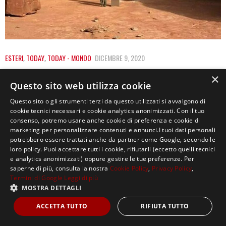
ESTERI
,
TODAY
,
TODAY - MONDO
DICEMBRE 9, 2020
RISOLTO IL MISTERO DEI MONOLITI: È
×
Questo sito web utilizza cookie
OPERA DI UN COLLETTIVO DI ARTISTI
Questo sito o gli strumenti terzi da questo utilizzati si avvalgono di
È il 18 novembre quando un misterioso monolite di
cookie tecnici necessari e cookie analytics anonimizzati. Con il tuo
consenso, potremo usare anche cookie di preferenza e cookie di
metallo viene trovato nel deserto dello…
marketing per personalizzare contenuti e annunci.I tuoi dati personali
potrebbero essere trattati anche da partner come Google, secondo le
loro policy. Puoi accettare tutti i cookie, rifiutarli (eccetto quelli tecnici
e analytics anonimizzati) oppure gestire le tue preferenze. Per
saperne di più, consulta la nostra
Cookie Policy
,
Privacy Policy
,
Termini di Google
Leggi di più
MOSTRA DETTAGLI
Copyright ©2021, MASTERX Tutti i diritti riservati.
ACCETTA TUTTO
RIFIUTA TUTTO