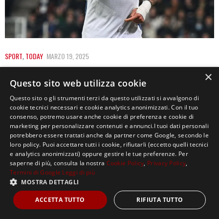
SPORT
,
TODAY
MARZO 19, 2025
INTER NON SEI SOLA, QUATTRO SQUADRE IN
×
Questo sito web utilizza cookie
CORSA PER IL TRIPLETE
Questo sito o gli strumenti terzi da questo utilizzati si avvalgono di
Triplete, o se preferite treble. Dagli anni dieci del
cookie tecnici necessari e cookie analytics anonimizzati. Con il tuo
consenso, potremo usare anche cookie di preferenza e cookie di
duemila questa parola si è inserita…
marketing per personalizzare contenuti e annunci.I tuoi dati personali
potrebbero essere trattati anche da partner come Google, secondo le
loro policy. Puoi accettare tutti i cookie, rifiutarli (eccetto quelli tecnici
e analytics anonimizzati) oppure gestire le tue preferenze. Per
saperne di più, consulta la nostra
Cookie Policy
,
Privacy Policy
,
Termini di Google
Leggi di più
MOSTRA DETTAGLI
Copyright ©2021, MASTERX Tutti i diritti riservati.
ACCETTA TUTTO
RIFIUTA TUTTO