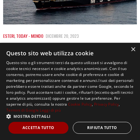
ESTERI
,
TODAY - MONDO
DICEMBRE 20, 2023
MAR ROSSO: IL DILEMMA DELLE REGOLE
×
Questo sito web utilizza cookie
D’INGAGGIO
Questo sito o gli strumenti terzi da questo utilizzati si avvalgono di
Martedì 19 dicembre 2023 il ministro della Difesa Guido
cookie tecnici necessari e cookie analytics anonimizzati. Con il tuo
consenso, potremo usare anche cookie di preferenza e cookie di
Crosetto ha annunciato il prossimo invio…
marketing per personalizzare contenuti e annunci.I tuoi dati personali
potrebbero essere trattati anche da partner come Google, secondo le
loro policy. Puoi accettare tutti i cookie, rifiutarli (eccetto quelli tecnici
e analytics anonimizzati) oppure gestire le tue preferenze. Per
saperne di più, consulta la nostra
Cookie Policy
,
Privacy Policy
,
Termini di Google
Leggi di più
MOSTRA DETTAGLI
Copyright ©2021, MASTERX Tutti i diritti riservati.
ACCETTA TUTTO
RIFIUTA TUTTO