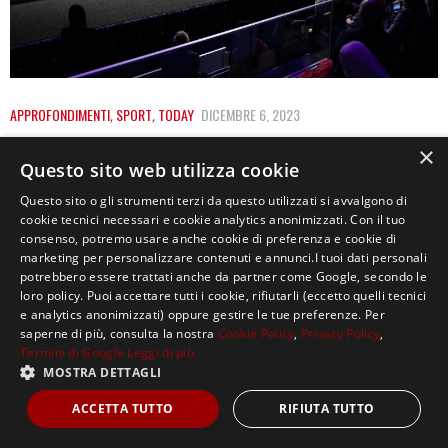
APPROFONDIMENTI
,
SPORT
,
TODAY
DICEMBRE 6, 2023
PADEL A MILANO, I NUMERI DI UNA
×
Questo sito web utilizza cookie
TENDENZA DESTINATA A DURARE
Questo sito o gli strumenti terzi da questo utilizzati si avvalgono di
Lunedì 4 dicembre è cominciato il Premier Padel
cookie tecnici necessari e cookie analytics anonimizzati. Con il tuo
consenso, potremo usare anche cookie di preferenza e cookie di
Milano. I migliori giocatori al mondo giocano…
marketing per personalizzare contenuti e annunci.I tuoi dati personali
potrebbero essere trattati anche da partner come Google, secondo le
loro policy. Puoi accettare tutti i cookie, rifiutarli (eccetto quelli tecnici
e analytics anonimizzati) oppure gestire le tue preferenze. Per
saperne di più, consulta la nostra
Cookie Policy
,
Privacy Policy
,
Termini di Google
Leggi di più
MOSTRA DETTAGLI
Copyright ©2021, MASTERX Tutti i diritti riservati.
ACCETTA TUTTO
RIFIUTA TUTTO