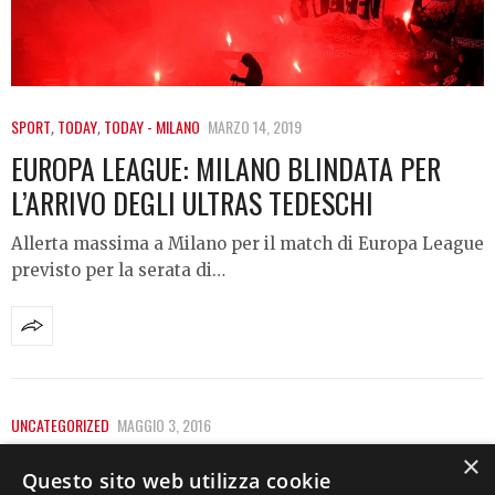
SPORT
,
TODAY
,
TODAY - MILANO
MARZO 14, 2019
EUROPA LEAGUE: MILANO BLINDATA PER
L’ARRIVO DEGLI ULTRAS TEDESCHI
Allerta massima a Milano per il match di Europa League
previsto per la serata di…
UNCATEGORIZED
MAGGIO 3, 2016
BLITZ IN CENTRALE, SALA: “LE OPERAZIONI
×
Questo sito web utilizza cookie