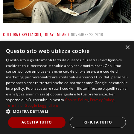
CULTURA E SPETTACOLI
,
TODAY - MILANO
NOVEMBRE 23, 2018
IL CANTAUTORE MILANESE JACK JASELLI
×
Questo sito web utilizza cookie
“TORNA A CASA” CON IL NUOVO ALBUM
Questo sito o gli strumenti terzi da questo utilizzati si avvalgono di
Esce oggi il nuovo album di Jack Jaselli, che per la prima
cookie tecnici necessari e cookie analytics anonimizzati. Con il tuo
consenso, potremo usare anche cookie di preferenza e cookie di
volta sorprende il…
marketing per personalizzare contenuti e annunci.I tuoi dati personali
potrebbero essere trattati anche da partner come Google, secondo le
loro policy. Puoi accettare tutti i cookie, rifiutarli (eccetto quelli tecnici
e analytics anonimizzati) oppure gestire le tue preferenze. Per
saperne di più, consulta la nostra
Cookie Policy
,
Privacy Policy
,
Termini di Google
Leggi di più
MOSTRA DETTAGLI
Copyright ©2021, MASTERX Tutti i diritti riservati.
ACCETTA TUTTO
RIFIUTA TUTTO