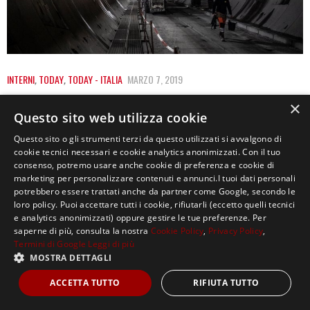
INTERNI
,
TODAY
,
TODAY - ITALIA
MARZO 7, 2019
TAV, LE DIFFICOLTÀ DOPO IL FALLIMENTO
×
Questo sito web utilizza cookie
DEL VERTICE NOTTURNO
Questo sito o gli strumenti terzi da questo utilizzati si avvalgono di
La vicenda della Tav è entrata nel vivo dopo che è stato
cookie tecnici necessari e cookie analytics anonimizzati. Con il tuo
consenso, potremo usare anche cookie di preferenza e cookie di
fatto trapelare, da…
marketing per personalizzare contenuti e annunci.I tuoi dati personali
potrebbero essere trattati anche da partner come Google, secondo le
loro policy. Puoi accettare tutti i cookie, rifiutarli (eccetto quelli tecnici
e analytics anonimizzati) oppure gestire le tue preferenze. Per
saperne di più, consulta la nostra
Cookie Policy
,
Privacy Policy
,
Termini di Google
Leggi di più
MOSTRA DETTAGLI
Copyright ©2021, MASTERX Tutti i diritti riservati.
ACCETTA TUTTO
RIFIUTA TUTTO