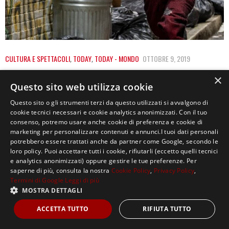
CULTURA E SPETTACOLI
,
TODAY
,
TODAY - MONDO
OTTOBRE 9, 2019
DA GRANDI POTERI DERIVANO GRANDI
×
Questo sito web utilizza cookie
RESPONSABILITÀ: L’ARTE CHE UCCIDE
Questo sito o gli strumenti terzi da questo utilizzati si avvalgono di
E’ il 1990 e in Florida un uomo vestito da pagliaccio si
cookie tecnici necessari e cookie analytics anonimizzati. Con il tuo
consenso, potremo usare anche cookie di preferenza e cookie di
presenta alla porta…
marketing per personalizzare contenuti e annunci.I tuoi dati personali
potrebbero essere trattati anche da partner come Google, secondo le
loro policy. Puoi accettare tutti i cookie, rifiutarli (eccetto quelli tecnici
e analytics anonimizzati) oppure gestire le tue preferenze. Per
saperne di più, consulta la nostra
Cookie Policy
,
Privacy Policy
,
Termini di Google
Leggi di più
MOSTRA DETTAGLI
Copyright ©2021, MASTERX Tutti i diritti riservati.
ACCETTA TUTTO
RIFIUTA TUTTO