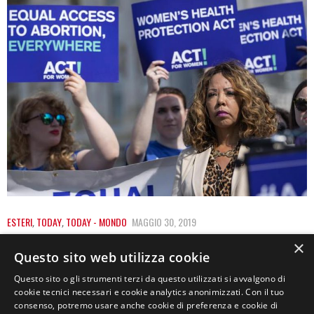
ESTERI
,
TODAY
,
TODAY - MONDO
MAGGIO 30, 2019
USA: ANCHE IN LOUISIANA È STATA
×
Questo sito web utilizza cookie
APPROVATA UNA LEGGE ANTI-ABORTO
Questo sito o gli strumenti terzi da questo utilizzati si avvalgono di
cookie tecnici necessari e cookie analytics anonimizzati. Con il tuo
Negli Stati Uniti anche la Louisiana ha approvato una
consenso, potremo usare anche cookie di preferenza e cookie di
legge fortemente restrittiva dell’aborto, unendosi al…