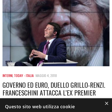
INTERNI
,
TODAY - ITALIA
MAGGIO 4, 2018
GOVERNO ED EURO, DUELLO GRILLO-RENZI.
FRANCESCHINI ATTACCA L’EX PREMIER
×
Si scatena il dibattito tra Beppe Grillo e Matteo Renzi.
Questo sito web utilizza cookie
All’attacco del primo «Ho proposto…