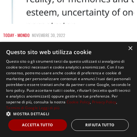
TODAY - MONDO
NOVEMBRE 30, 2022
«GASLIGHTING» È LA PAROLA DELL’ANNO
×
Questo sito web utilizza cookie
PER IL DIZIONARIO MERRIAM-WEBSTER
Questo sito o gli strumenti terzi da questo utilizzati si avvalgono di
«Gaslighting» è la parola dell’anno, a stabilirlo è stato il
cookie tecnici necessari e cookie analytics anonimizzati. Con il tuo
consenso, potremo usare anche cookie di preferenza e cookie di
dizionario americano Merriam – Webster.…
marketing per personalizzare contenuti e annunci.I tuoi dati personali
potrebbero essere trattati anche da partner come Google, secondo le
loro policy. Puoi accettare tutti i cookie, rifiutarli (eccetto quelli tecnici
e analytics anonimizzati) oppure gestire le tue preferenze. Per
saperne di più, consulta la nostra
Cookie Policy
,
Privacy Policy
,
Termini di Google
Leggi di più
MOSTRA DETTAGLI
Copyright ©2021, MASTERX Tutti i diritti riservati.
ACCETTA TUTTO
RIFIUTA TUTTO