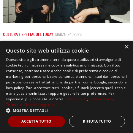
CULTURA E SPETTACOLI
,
TODAY
MARZO 24, 2025
EL GALACTICO: I BAUSTELLE TORNANO CON
×
Questo sito web utilizza cookie
IL DECIMO ALBUM IN STUDIO
Questo sito o gli strumenti terzi da questo utilizzati si avvalgono di
«El Galactico è il nuovo album dei Baustelle, ma è
cookie tecnici necessari e cookie analytics anonimizzati. Con il tuo
consenso, potremo usare anche cookie di preferenza e cookie di
anche, ci potete andare anche…
marketing per personalizzare contenuti e annunci.I tuoi dati personali
potrebbero essere trattati anche da partner come Google, secondo le
loro policy. Puoi accettare tutti i cookie, rifiutarli (eccetto quelli tecnici
e analytics anonimizzati) oppure gestire le tue preferenze. Per
saperne di più, consulta la nostra
Cookie Policy
,
Privacy Policy
,
Termini di Google
Leggi di più
MOSTRA DETTAGLI
Copyright ©2021, MASTERX Tutti i diritti riservati.
ACCETTA TUTTO
RIFIUTA TUTTO