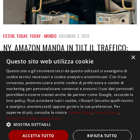
ESTERI
,
TODAY
,
TODAY - MONDO
DICEMBRE 3, 2019
NY, AMAZON MANDA IN TILT IL TRAFFICO:
CAMION MULTATI PER 27 MILIONI DI
×
Questo sito web utilizza cookie
DOLLARI
Questo sito o gli strumenti terzi da questo utilizzati si avvalgono di
cookie tecnici necessari e cookie analytics anonimizzati. Con il tuo
Sono circa 1,5 milioni i pacchi che vengono consegnati
consenso, potremo usare anche cookie di preferenza e cookie di
ogni giorno nella città di New…
marketing per personalizzare contenuti e annunci.I tuoi dati personali
potrebbero essere trattati anche da partner come Google, secondo le
loro policy. Puoi accettare tutti i cookie, rifiutarli (eccetto quelli tecnici
e analytics anonimizzati) oppure gestire le tue preferenze. Per
saperne di più, consulta la nostra
Cookie Policy
,
Privacy Policy
,
Termini di Google
Leggi di più
MOSTRA DETTAGLI
Copyright ©2021, MASTERX Tutti i diritti riservati.
ACCETTA TUTTO
RIFIUTA TUTTO