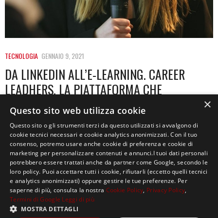
TECNOLOGIA
GENNAIO 9, 2021
DA LINKEDIN ALL’E-LEARNING. CAREER
LEADHERS, LA PIATTAFORMA CHE
SUPPORTA LE DONNE NEL MONDO DEL
×
Questo sito web utilizza cookie
LAVORO
Questo sito o gli strumenti terzi da questo utilizzati si avvalgono di
cookie tecnici necessari e cookie analytics anonimizzati. Con il tuo
Ci sono tanti modi per fare imprenditoria. In alcune
consenso, potremo usare anche cookie di preferenza e cookie di
circostanze, un’idea innovativa può nascere per…
marketing per personalizzare contenuti e annunci.I tuoi dati personali
potrebbero essere trattati anche da partner come Google, secondo le
loro policy. Puoi accettare tutti i cookie, rifiutarli (eccetto quelli tecnici
e analytics anonimizzati) oppure gestire le tue preferenze. Per
saperne di più, consulta la nostra
Cookie Policy
,
Privacy Policy
,
Termini di Google
Leggi di più
MOSTRA DETTAGLI