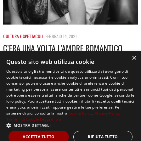
CULTURA E SPETTACOLI
FEBBRAIO 14, 2021
C’ERA UNA VOLTA L’AMORE ROMANTICO.
ORA LE STORIE DISINCANTATE FIRMATE
×
Questo sito web utilizza cookie
NETFLIX
Questo sito o gli strumenti terzi da questo utilizzati si avvalgono di
cookie tecnici necessari e cookie analytics anonimizzati. Con il tuo
«Tutte le famiglie felici sono simili tra loro, ogni
consenso, potremo usare anche cookie di preferenza e cookie di
famiglia infelice è infelice a modo…
marketing per personalizzare contenuti e annunci.I tuoi dati personali
potrebbero essere trattati anche da partner come Google, secondo le
loro policy. Puoi accettare tutti i cookie, rifiutarli (eccetto quelli tecnici
e analytics anonimizzati) oppure gestire le tue preferenze. Per
saperne di più, consulta la nostra
Cookie Policy
,
Privacy Policy
,
Termini di Google
Leggi di più
MOSTRA DETTAGLI
Copyright ©2021, MASTERX Tutti i diritti riservati.
ACCETTA TUTTO
RIFIUTA TUTTO