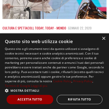
CULTURA E SPETTACOLI
,
TODAY
,
TODAY - MONDO
GENNAIO 22, 2020
GRAMMY, DUGAN DENUNCIA MOLESTIE
×
Questo sito web utilizza cookie
SESSUALI. VIENE SOSPESA
Questo sito o gli strumenti terzi da questo utilizzati si avvalgono di
Molestie sessuali e irregolarità finanziarie e di voto.
cookie tecnici necessari e cookie analytics anonimizzati. Con il tuo
consenso, potremo usare anche cookie di preferenza e cookie di
Sono questi i principali punti della denuncia…
marketing per personalizzare contenuti e annunci.I tuoi dati personali
potrebbero essere trattati anche da partner come Google, secondo le
loro policy. Puoi accettare tutti i cookie, rifiutarli (eccetto quelli tecnici
e analytics anonimizzati) oppure gestire le tue preferenze. Per
saperne di più, consulta la nostra
Cookie Policy
,
Privacy Policy
,
Termini di Google
Leggi di più
MOSTRA DETTAGLI
Copyright ©2021, MASTERX Tutti i diritti riservati.
ACCETTA TUTTO
RIFIUTA TUTTO