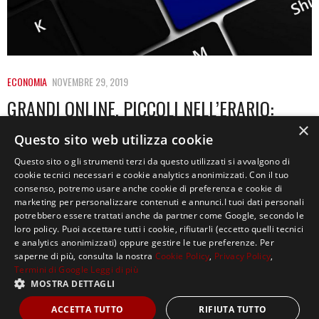
ECONOMIA
NOVEMBRE 29, 2019
GRANDI ONLINE, PICCOLI NELL’ERARIO:
I COLOSSI DEL WEB VERSANO ALL’ITALIA 64
×
Questo sito web utilizza cookie
MILIONI
Questo sito o gli strumenti terzi da questo utilizzati si avvalgono di
cookie tecnici necessari e cookie analytics anonimizzati. Con il tuo
Tra il 2014 e il 2018, i colossi del web hanno risparmiato
consenso, potremo usare anche cookie di preferenza e cookie di
oltre 49 miliardi…
marketing per personalizzare contenuti e annunci.I tuoi dati personali
potrebbero essere trattati anche da partner come Google, secondo le
loro policy. Puoi accettare tutti i cookie, rifiutarli (eccetto quelli tecnici
e analytics anonimizzati) oppure gestire le tue preferenze. Per
saperne di più, consulta la nostra
Cookie Policy
,
Privacy Policy
,
Termini di Google
Leggi di più
MOSTRA DETTAGLI
Copyright ©2021, MASTERX Tutti i diritti riservati.
ACCETTA TUTTO
RIFIUTA TUTTO