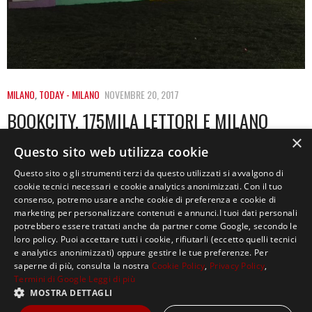
MILANO
,
TODAY - MILANO
NOVEMBRE 20, 2017
BOOKCITY, 175MILA LETTORI E MILANO
DIVENTA CITTÀ CREATIVA UNESCO PER LA
×
Questo sito web utilizza cookie
LETTERATURA
Questo sito o gli strumenti terzi da questo utilizzati si avvalgono di
cookie tecnici necessari e cookie analytics anonimizzati. Con il tuo
175mila lettori per BookCity, la fiera del libro di Milano
consenso, potremo usare anche cookie di preferenza e cookie di
che si è conclusa…
marketing per personalizzare contenuti e annunci.I tuoi dati personali
potrebbero essere trattati anche da partner come Google, secondo le
loro policy. Puoi accettare tutti i cookie, rifiutarli (eccetto quelli tecnici
e analytics anonimizzati) oppure gestire le tue preferenze. Per
saperne di più, consulta la nostra
Cookie Policy
,
Privacy Policy
,
Termini di Google
Leggi di più
MOSTRA DETTAGLI
Copyright ©2021, MASTERX Tutti i diritti riservati.