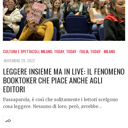
CULTURA E SPETTACOLI
,
MILANO
,
TODAY
,
TODAY - ITALIA
,
TODAY - MILANO
NOVEMBRE 29, 2022
LEGGERE INSIEME MA IN LIVE: IL FENOMENO
BOOKTOKER CHE PIACE ANCHE AGLI
EDITORI
Passaparola, è così che solitamente i lettori scelgono
cosa leggere. Nessuno di loro, però, avrebbe…