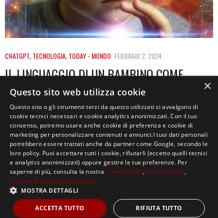
CHATGPT
,
TECNOLOGIA
,
TODAY - MONDO
FEBBRAIO 2, 2024
IL LINGUAGGIO DI UN BAMBINO COME
×
MODELLO PER LA AI
Questo sito web utilizza cookie
Le intelligenze artificiali (AI) interpretano il linguaggio
Questo sito o gli strumenti terzi da questo utilizzati si avvalgono di
cookie tecnici necessari e cookie analytics anonimizzati. Con il tuo
con estrema efficacia se addestrate attraverso il punto
consenso, potremo usare anche cookie di preferenza e cookie di
di…
marketing per personalizzare contenuti e annunci.I tuoi dati personali
potrebbero essere trattati anche da partner come Google, secondo le
loro policy. Puoi accettare tutti i cookie, rifiutarli (eccetto quelli tecnici
e analytics anonimizzati) oppure gestire le tue preferenze. Per
saperne di più, consulta la nostra
Cookie Policy
,
Privacy Policy
,
Termini di Google
Leggi di più
MOSTRA DETTAGLI
Copyright ©2021, MASTERX Tutti i diritti riservati.
ACCETTA TUTTO
RIFIUTA TUTTO