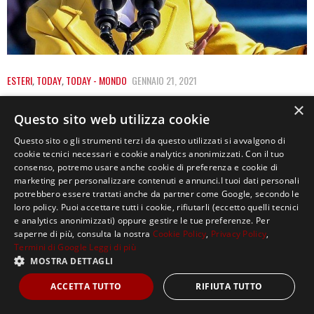
ESTERI
,
TODAY
,
TODAY - MONDO
GENNAIO 21, 2021
AMANDA GORMAN: CHI È LA POETESSA DI
×
Questo sito web utilizza cookie
22 ANNI SCELTA DA JOE BIDEN
Questo sito o gli strumenti terzi da questo utilizzati si avvalgono di
«Dove possiamo trovare una luce in quest’ombra senza
cookie tecnici necessari e cookie analytics anonimizzati. Con il tuo
consenso, potremo usare anche cookie di preferenza e cookie di
fine?» È con queste parole che Amanda…
marketing per personalizzare contenuti e annunci.I tuoi dati personali
potrebbero essere trattati anche da partner come Google, secondo le
loro policy. Puoi accettare tutti i cookie, rifiutarli (eccetto quelli tecnici
e analytics anonimizzati) oppure gestire le tue preferenze. Per
saperne di più, consulta la nostra
Cookie Policy
,
Privacy Policy
,
Termini di Google
Leggi di più
MOSTRA DETTAGLI
Copyright ©2021, MASTERX Tutti i diritti riservati.
ACCETTA TUTTO
RIFIUTA TUTTO