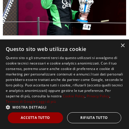
×
0
Questo sito web utilizza cookie
Questo sito o gli strumenti terzi da questo utilizzati si avvalgono di
cookie tecnici necessari e cookie analytics anonimizzati. Con il tuo
consenso, potremo usare anche cookie di preferenza e cookie di
marketing per personalizzare contenuti e annunci.I tuoi dati personali
potrebbero essere trattati anche da partner come Google, secondo le
loro policy. Puoi accettare tutti i cookie, rifiutarli (eccetto quelli tecnici
e analytics anonimizzati) oppure gestire le tue preferenze. Per
saperne di più, consulta la nostra
Cookie Policy
,
Privacy Policy
,
Copyright ©2021, MASTERX Tutti i diritti riservati.
Termini di Google
Leggi di più
MOSTRA DETTAGLI
ACCETTA TUTTO
RIFIUTA TUTTO